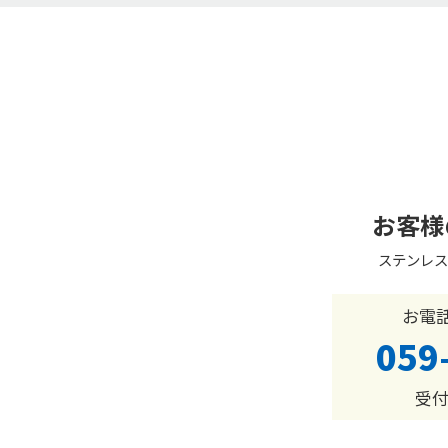
お客様
ステンレス
お電
059
受付時