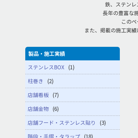
鉄、ステンレ
長年の豊富な
このペ
また、掲載の施工実績
製品・施工実績
ステンレスBOX
(1)
柱巻き
(2)
店舗看板
(7)
店舗金物
(6)
店舗フード・ステンレス貼り
(3)
階段・手摺・タラップ
(18)