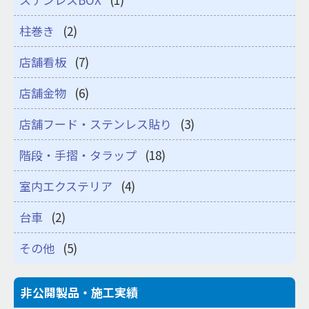
柱巻き
(2)
店舗看板
(7)
店舗金物
(6)
店舗フード・ステンレス貼り
(3)
階段・手摺・タラップ
(18)
室内エクステリア
(4)
台車
(2)
その他
(5)
非公開製品・施工実績