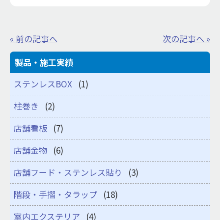
« 前の記事へ
次の記事へ »
製品・施工実績
ステンレスBOX
(1)
柱巻き
(2)
店舗看板
(7)
店舗金物
(6)
店舗フード・ステンレス貼り
(3)
階段・手摺・タラップ
(18)
室内エクステリア
(4)