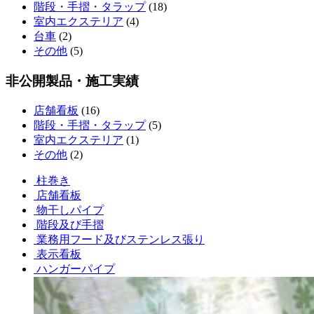
階段・手摺・タラップ
(18)
室内エクステリア
(4)
台車
(2)
その他
(5)
非公開製品・施工実績
店舗看板
(16)
階段・手摺・タラップ
(5)
室内エクステリア
(1)
その他
(2)
柱巻き
店舗看板
物干しパイプ
階段及び手摺
業務用フード及びステンレス張り
表示看板
ハンガーパイプ