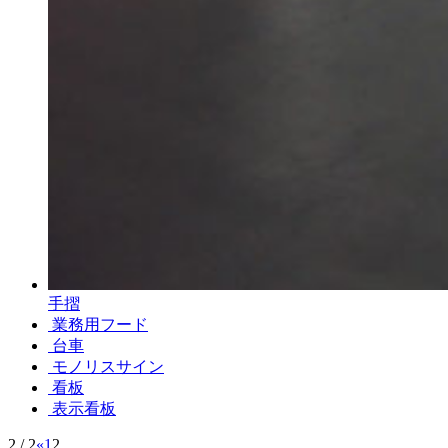
手摺
業務用フード
台車
モノリスサイン
看板
表示看板
2 / 2
«
1
2